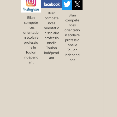
Bilan
Bilan
Bilan
compéte
compéte
compéte
nces
nces
nces
orientatio
orientatio
orientatio
n scolaire
n scolaire
n scolaire
professio
professio
professio
nnelle
nnelle
nnelle
Toulon
Toulon
Toulon
indépend
indépend
indépend
ant
ant
ant