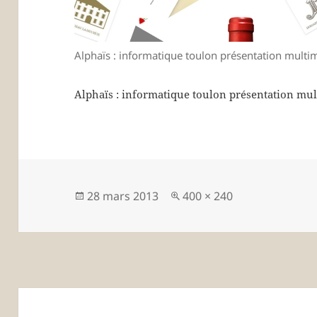
Alphaïs : informatique toulon présentation multi
Alphaïs : informatique toulon présentation mu
Publié
Taille
28 mars 2013
400 × 240
le
réelle