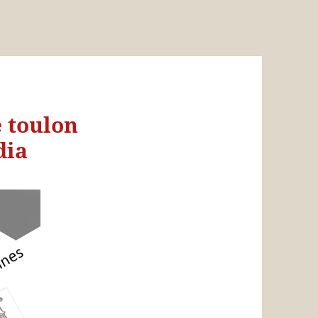
e toulon
dia