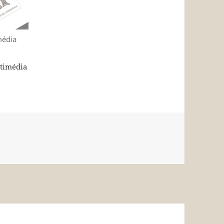
média
ltimédia