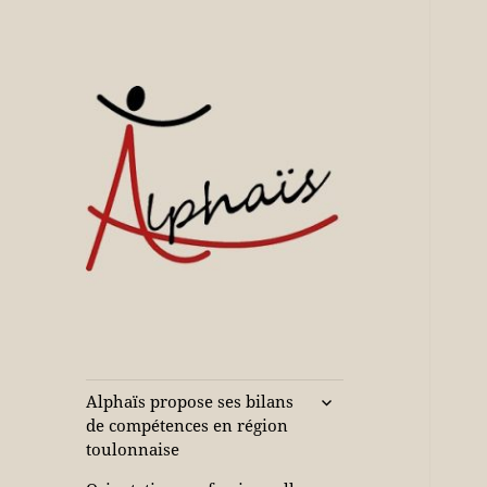
Accompagne votre réussite
Alphaïs à Toulon,
bilans de
compétences et
ouvrir
Alphaïs propose ses bilans
le
orientations
de compétences en région
sous-
toulonnaise
adultes et jeunes
menu