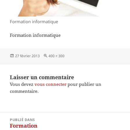
Formation informatique
Formation informatique
Publié
Taille
27 février 2013
400 × 300
le
réelle
Laisser un commentaire
Vous devez
vous connecter
pour publier un
commentaire.
Navigation
PUBLIÉ DANS
de
Formation
l’article