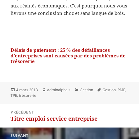
aux réalités économiques. C’est pourquoi nous vous
livrons une conclusion choc et sans langue de bois.
Délais de paiement : 25 % des défaillances
d’entreprises sont causées par des problèmes de
trésorerie
Publié
Auteur
Catégories
Mots-
4 mars 2013
adminalphais
Gestion
Gestion
,
PME
,
le
clés
TPE
,
trésorerie
Navigation
PRÉCÉDENT
de
Titre emploi service entreprise
Article
l’article
précédent :
SUIVANT