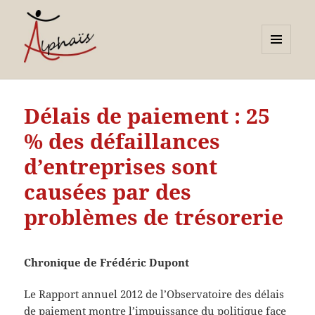
MENU
ET
Alphaïs à Toulon, bilans de
WIDGETS
compétences et
Délais de paiement : 25
orientations adultes et
% des défaillances
jeunes
d’entreprises sont
causées par des
problèmes de trésorerie
Chronique de Frédéric Dupont
Le Rapport annuel 2012 de l’Observatoire des délais
de paiement montre l’impuissance du politique face