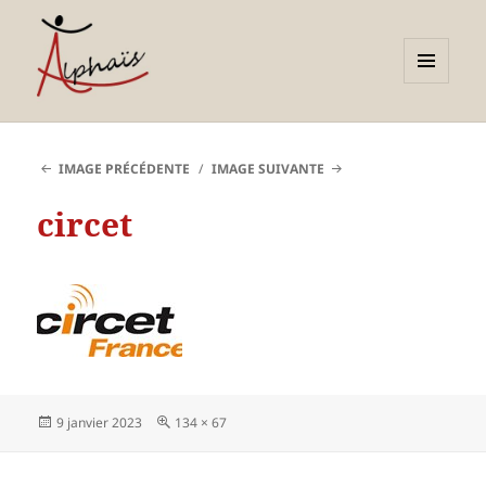
MENU
ET
Alphaïs à Toulon, bilans de
WIDGETS
compétences et
IMAGE PRÉCÉDENTE
IMAGE SUIVANTE
orientations adultes et
circet
jeunes
Publié
Taille
9 janvier 2023
134 × 67
le
réelle