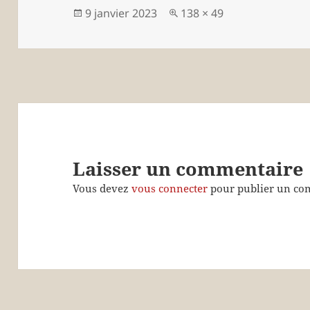
Publié
Taille
9 janvier 2023
138 × 49
le
réelle
Laisser un commentaire
Vous devez
vous connecter
pour publier un co