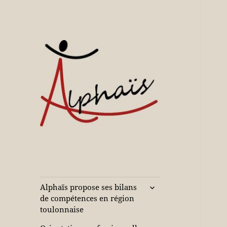
Accompagne votre réussite
Alphaïs à Toulon,
bilans de
compétences et
ouvrir
Alphaïs propose ses bilans
le
orientations
de compétences en région
sous-
toulonnaise
adultes et jeunes
menu