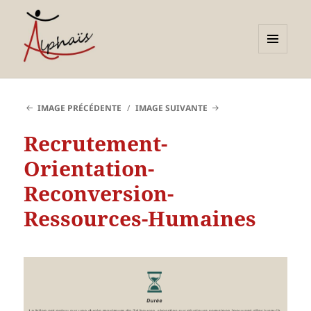
MENU
ET
Alphaïs à Toulon, bilans de
WIDGETS
compétences et
IMAGE PRÉCÉDENTE
IMAGE SUIVANTE
orientations adultes et
Recrutement-
jeunes
Orientation-
Reconversion-
Ressources-Humaines