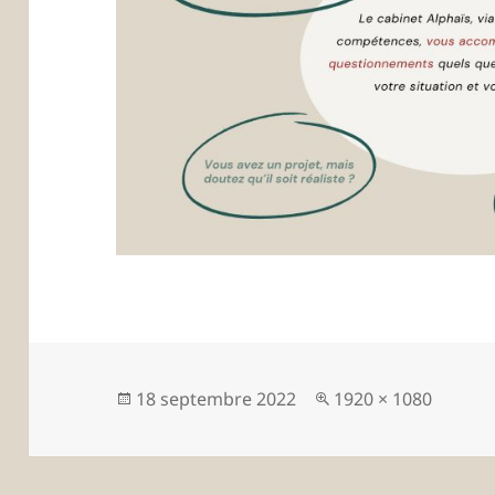
Publié
Taille
18 septembre 2022
1920 × 1080
le
réelle