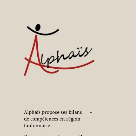
Accompagne votre réussite
Alphaïs à Toulon,
bilans de
compétences et
ouvrir
Alphaïs propose ses bilans
le
orientations
de compétences en région
sous-
toulonnaise
adultes et jeunes
menu