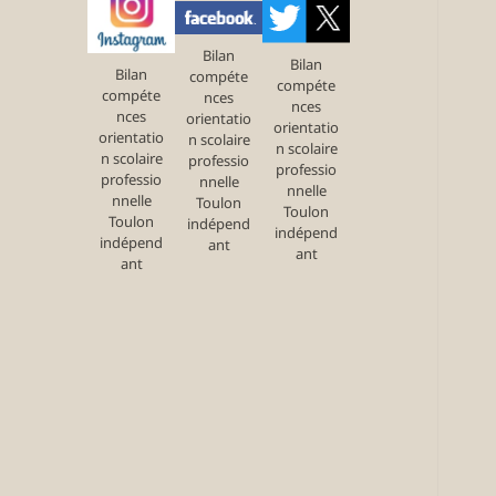
Bilan
Bilan
Bilan
compéte
compéte
compéte
nces
nces
nces
orientatio
orientatio
orientatio
n scolaire
n scolaire
n scolaire
professio
professio
professio
nnelle
nnelle
nnelle
Toulon
Toulon
Toulon
indépend
indépend
indépend
ant
ant
ant