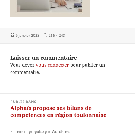
Publié
Taille
9 janvier 2023
266 × 243
le
réelle
Laisser un commentaire
Vous devez
vous connecter
pour publier un
commentaire.
Navigation
PUBLIÉ DANS
de
Alphaïs propose ses bilans de
l’article
compétences en région toulonnaise
Fièrement propulsé par WordPress