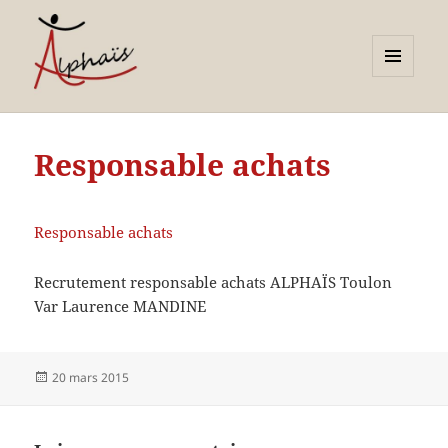
MENU
ET
Alphaïs à Toulon, bilans de
WIDGETS
compétences et
Responsable achats
orientations adultes et
jeunes
Responsable achats
Recrutement responsable achats ALPHAÏS Toulon
Var Laurence MANDINE
Publié
20 mars 2015
le