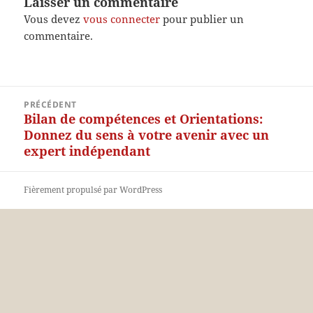
Laisser un commentaire
Vous devez
vous connecter
pour publier un
commentaire.
Navigation
PRÉCÉDENT
de
Bilan de compétences et Orientations:
Article
l’article
Donnez du sens à votre avenir avec un
précédent :
expert indépendant
Fièrement propulsé par WordPress