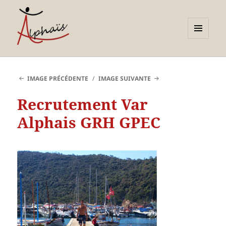
MENU
ET
Alphaïs à Toulon, bilans de
WIDGETS
compétences et
IMAGE PRÉCÉDENTE
IMAGE SUIVANTE
orientations adultes et
Recrutement Var
jeunes
Alphais GRH GPEC