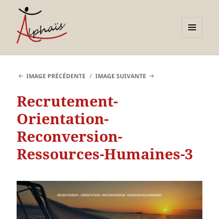
MENU
ET
Alphaïs à Toulon, bilans de
WIDGETS
compétences et
IMAGE PRÉCÉDENTE
IMAGE SUIVANTE
orientations adultes et
Recrutement-
jeunes
Orientation-
Reconversion-
Ressources-Humaines-3