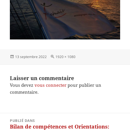
Publié
Taille
13 septembre 2022
1920 × 1080
le
réelle
Laisser un commentaire
Vous devez
vous connecter
pour publier un
commentaire.
Navigation
PUBLIÉ DANS
de
Bilan de compétences et Orientations: