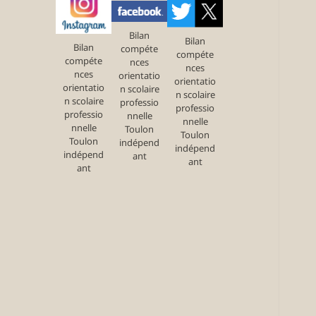
Bilan
Bilan
Bilan
compéte
compéte
compéte
nces
nces
nces
orientatio
orientatio
orientatio
n scolaire
n scolaire
n scolaire
professio
professio
professio
nnelle
nnelle
nnelle
Toulon
Toulon
Toulon
indépend
indépend
indépend
ant
ant
ant