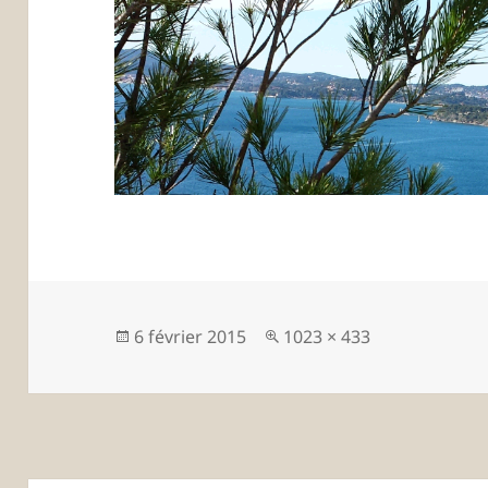
Publié
Taille
6 février 2015
1023 × 433
le
réelle