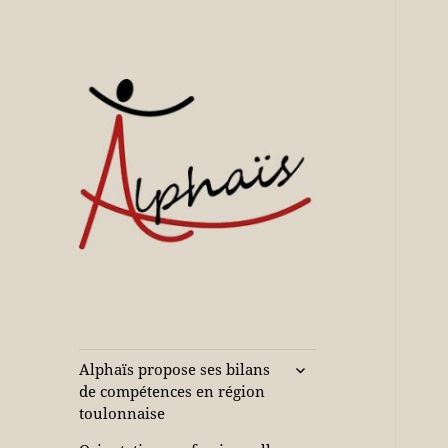
Accompagne votre réussite
Alphaïs à Toulon,
bilans de
compétences et
ouvrir
Alphaïs propose ses bilans
le
orientations
de compétences en région
sous-
toulonnaise
adultes et jeunes
menu