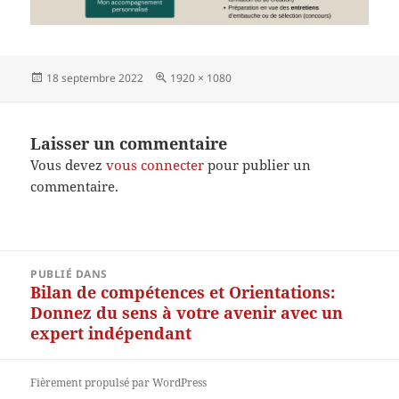
Publié
Taille
18 septembre 2022
1920 × 1080
le
réelle
Laisser un commentaire
Vous devez
vous connecter
pour publier un
commentaire.
Navigation
PUBLIÉ DANS
de
Bilan de compétences et Orientations:
l’article
Donnez du sens à votre avenir avec un
expert indépendant
Fièrement propulsé par WordPress