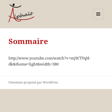
MENU
ET
Alphaïs à Toulon, bilans de
WIDGETS
compétences et
Sommaire
orientations adultes et
jeunes
http://www.youtube.com/watch?v=mj9CTVqH-
dk&theme=light&width=380
Fièrement propulsé par WordPress