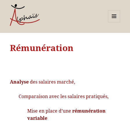
MENU
ET
Alphaïs à Toulon, bilans de
WIDGETS
compétences et
Rémunération
orientations adultes et
jeunes
Analyse
des salaires marché,
Comparaison avec les salaires pratiqués,
Mise en place d’une
rémunération
variable