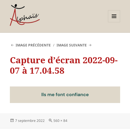
MENU
ET
Alphaïs à Toulon, bilans de
WIDGETS
compétences et
IMAGE PRÉCÉDENTE
IMAGE SUIVANTE
orientations adultes et
Capture d’écran 2022-09-
jeunes
07 à 17.04.58
Publié
Taille
7 septembre 2022
560 × 84
le
réelle