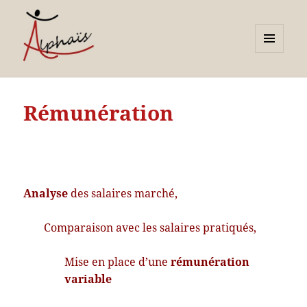
MENU
ET
Alphaïs à Toulon, bilans de
WIDGETS
compétences et
Rémunération
orientations adultes et
jeunes
Analyse
des salaires marché,
Comparaison avec les salaires pratiqués,
Mise en place d’une
rémunération
variable