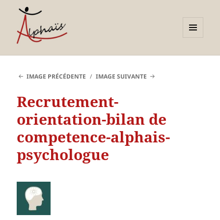
MENU
ET
Alphaïs à Toulon, bilans de
WIDGETS
compétences et
IMAGE PRÉCÉDENTE
IMAGE SUIVANTE
orientations adultes et
Recrutement-
jeunes
orientation-bilan de
competence-alphais-
psychologue