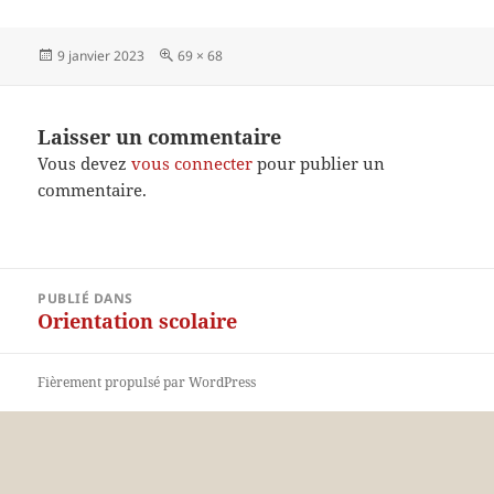
Publié
Taille
9 janvier 2023
69 × 68
le
réelle
Laisser un commentaire
Vous devez
vous connecter
pour publier un
commentaire.
Navigation
PUBLIÉ DANS
de
Orientation scolaire
l’article
Fièrement propulsé par WordPress