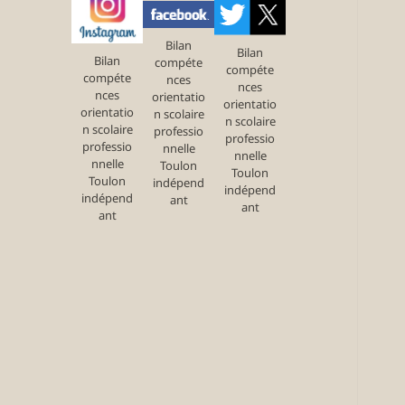
Bilan
Bilan
Bilan
compéte
compéte
compéte
nces
nces
nces
orientatio
orientatio
orientatio
n scolaire
n scolaire
n scolaire
professio
professio
professio
nnelle
nnelle
nnelle
Toulon
Toulon
Toulon
indépend
indépend
indépend
ant
ant
ant