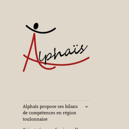
Accompagne votre réussite
Alphaïs à Toulon,
bilans de
compétences et
ouvrir
Alphaïs propose ses bilans
le
orientations
de compétences en région
sous-
toulonnaise
adultes et jeunes
menu