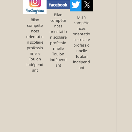
Bilan
Bilan
Bilan
compéte
compéte
compéte
nces
nces
nces
orientatio
orientatio
orientatio
n scolaire
n scolaire
n scolaire
professio
professio
professio
nnelle
nnelle
nnelle
Toulon
Toulon
Toulon
indépend
indépend
indépend
ant
ant
ant