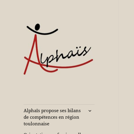
Accompagne votre réussite
Alphaïs à Toulon,
bilans de
compétences et
ouvrir
Alphaïs propose ses bilans
le
orientations
de compétences en région
sous-
toulonnaise
adultes et jeunes
menu