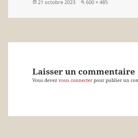
Publié
Taille
21 octobre 2023
600 × 485
le
réelle
Laisser un commentaire
Vous devez
vous connecter
pour publier un co