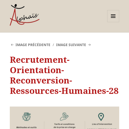
MENU
ET
Alphaïs à Toulon, bilans de
WIDGETS
compétences et
IMAGE PRÉCÉDENTE
IMAGE SUIVANTE
orientations adultes et
Recrutement-
jeunes
Orientation-
Reconversion-
Ressources-Humaines-28