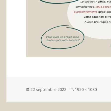
Publié
Taille
22 septembre 2022
1920 × 1080
le
réelle