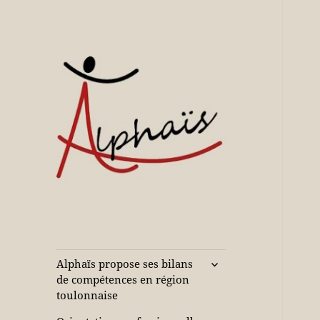
Accompagne votre réussite
Alphaïs à Toulon,
bilans de
compétences et
ouvrir
Alphaïs propose ses bilans
le
orientations
de compétences en région
sous-
toulonnaise
adultes et jeunes
menu