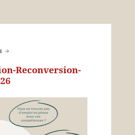
E
ion-Reconversion-
-26