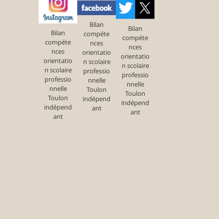
Bilan
Bilan
Bilan
compéte
compéte
compéte
nces
nces
nces
orientatio
orientatio
orientatio
n scolaire
n scolaire
n scolaire
professio
professio
professio
nnelle
nnelle
nnelle
Toulon
Toulon
Toulon
indépend
indépend
indépend
ant
ant
ant