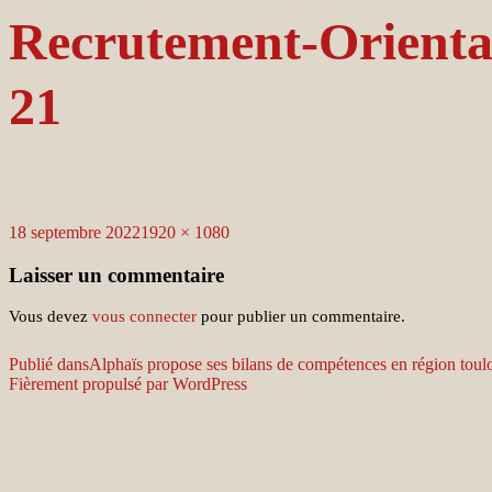
Recrutement-Orienta
21
Publié
Taille
18 septembre 2022
1920 × 1080
le
réelle
Laisser un commentaire
Vous devez
vous connecter
pour publier un commentaire.
Navigation
Publié dans
Alphaïs propose ses bilans de compétences en région toul
Fièrement propulsé par WordPress
de
l’article