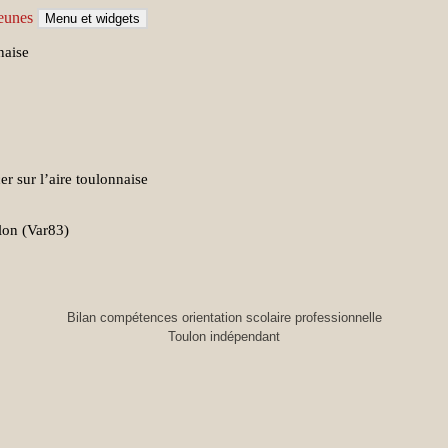
Menu et widgets
naise
de compétences et orientat
r sur l’aire toulonnaise
lon (Var83)
Bilan compétences orientation scolaire professionnelle
Toulon indépendant