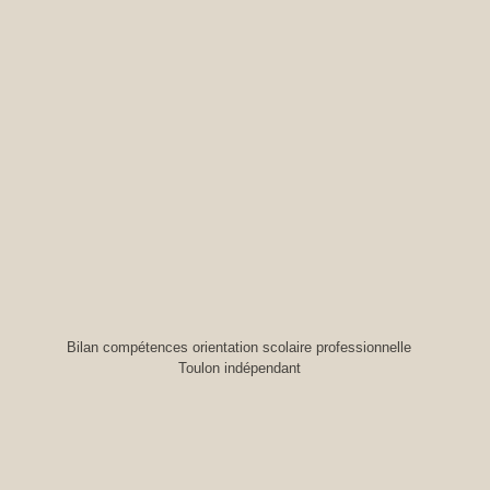
ions adultes et jeunes
Bilan compétences orientation scolaire professionnelle
Toulon indépendant