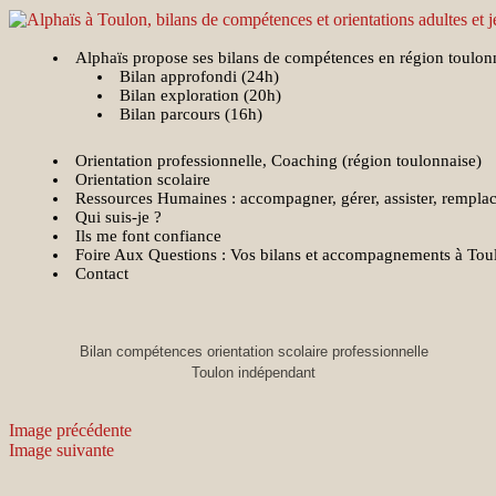
Aller
au
contenu
Alphaïs propose ses bilans de compétences en région toulon
Accompagne votre réussite
Bilan approfondi (24h)
Alphaïs à Toulon, bilans 
Bilan exploration (20h)
Bilan parcours (16h)
Orientation professionnelle, Coaching (région toulonnaise)
Orientation scolaire
Ressources Humaines : accompagner, gérer, assister, remplace
Qui suis-je ?
Ils me font confiance
Foire Aux Questions : Vos bilans et accompagnements à Tou
Contact
Bilan compétences orientation scolaire professionnelle
Toulon indépendant
Image précédente
Image suivante