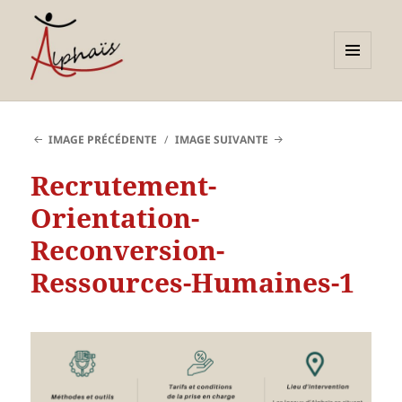
MENU
ET
Alphaïs à Toulon, bilans de
WIDGETS
compétences et
IMAGE PRÉCÉDENTE
IMAGE SUIVANTE
orientations adultes et
Recrutement-
jeunes
Orientation-
Reconversion-
Ressources-Humaines-1