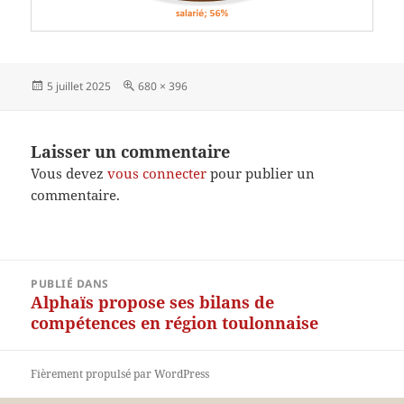
Publié
Taille
5 juillet 2025
680 × 396
le
réelle
Laisser un commentaire
Vous devez
vous connecter
pour publier un
commentaire.
Navigation
PUBLIÉ DANS
de
Alphaïs propose ses bilans de
l’article
compétences en région toulonnaise
Fièrement propulsé par WordPress