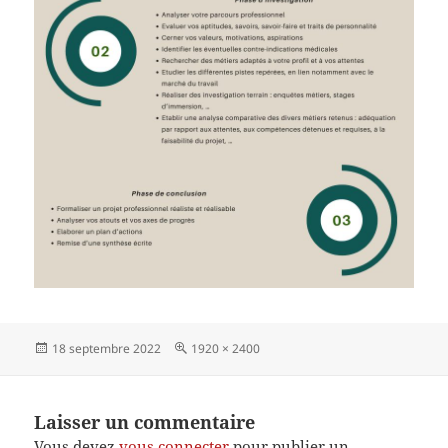
Publié
Taille
18 septembre 2022
1920 × 2400
le
réelle
Laisser un commentaire
Vous devez
vous connecter
pour publier un