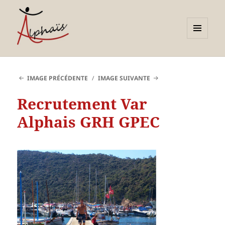
MENU
ET
Alphaïs à Toulon, bilans de
WIDGETS
compétences et
IMAGE PRÉCÉDENTE
IMAGE SUIVANTE
orientations adultes et
Recrutement Var
jeunes
Alphais GRH GPEC