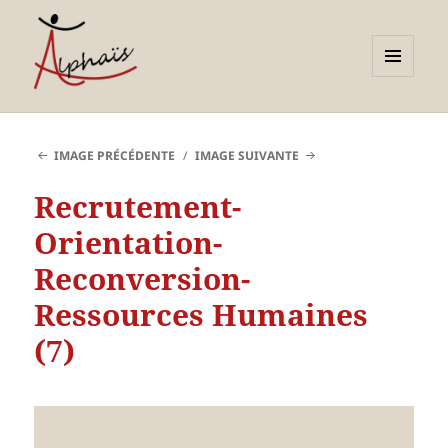
MENU
ET
Alphaïs à Toulon, bilans de
WIDGETS
compétences et
IMAGE PRÉCÉDENTE
IMAGE SUIVANTE
orientations adultes et
Recrutement-
jeunes
Orientation-
Reconversion-
Ressources Humaines
(7)