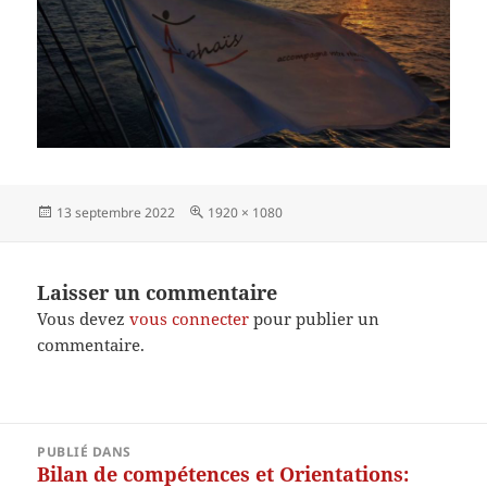
Publié
Taille
13 septembre 2022
1920 × 1080
le
réelle
Laisser un commentaire
Vous devez
vous connecter
pour publier un
commentaire.
Navigation
PUBLIÉ DANS
de
Bilan de compétences et Orientations: