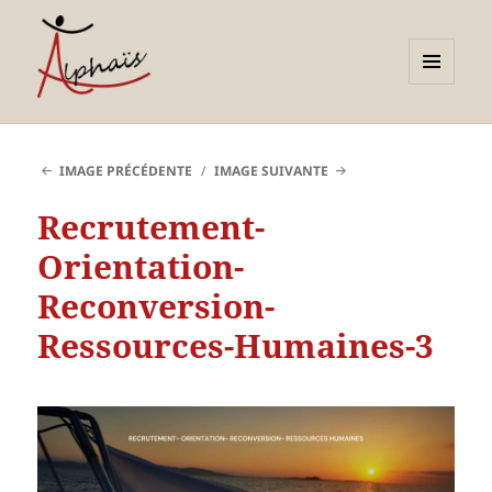
MENU
ET
Alphaïs à Toulon, bilans de
WIDGETS
compétences et
IMAGE PRÉCÉDENTE
IMAGE SUIVANTE
orientations adultes et
Recrutement-
jeunes
Orientation-
Reconversion-
Ressources-Humaines-3