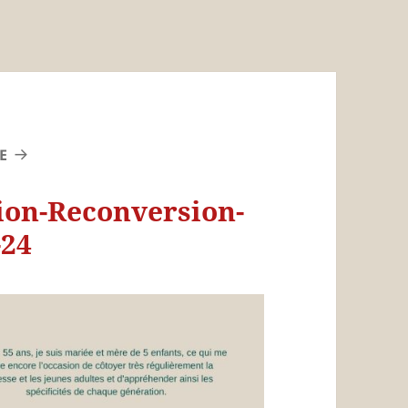
E
ion-Reconversion-
-24