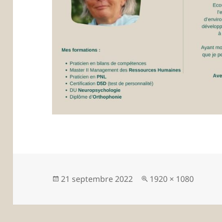
Publié
Taille
21 septembre 2022
1920 × 1080
le
réelle