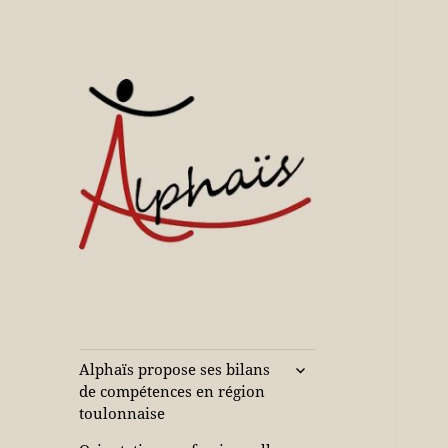
Accompagne votre réussite
Alphaïs à Toulon,
bilans de
compétences et
ouvrir
Alphaïs propose ses bilans
le
orientations
de compétences en région
sous-
toulonnaise
adultes et jeunes
menu