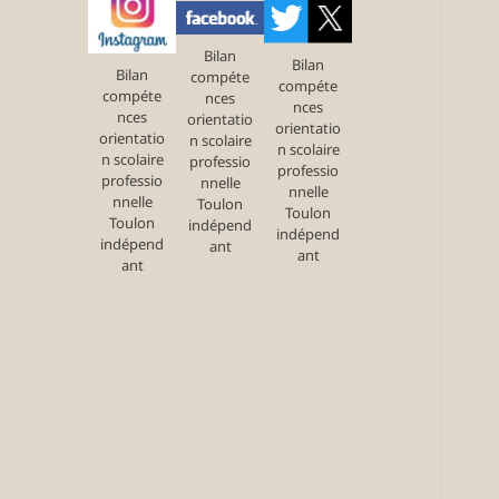
Bilan
Bilan
Bilan
compéte
compéte
compéte
nces
nces
nces
orientatio
orientatio
orientatio
n scolaire
n scolaire
n scolaire
professio
professio
professio
nnelle
nnelle
nnelle
Toulon
Toulon
Toulon
indépend
indépend
indépend
ant
ant
ant