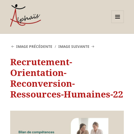
MENU
ET
Alphaïs à Toulon, bilans de
WIDGETS
compétences et
IMAGE PRÉCÉDENTE
IMAGE SUIVANTE
orientations adultes et
Recrutement-
jeunes
Orientation-
Reconversion-
Ressources-Humaines-22