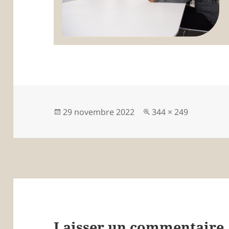
Publié
Taille
29 novembre 2022
344 × 249
le
réelle
Laisser un commentaire