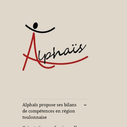
Accompagne votre réussite
Alphaïs à Toulon,
bilans de
compétences et
ouvrir
Alphaïs propose ses bilans
le
orientations
de compétences en région
sous-
toulonnaise
adultes et jeunes
menu