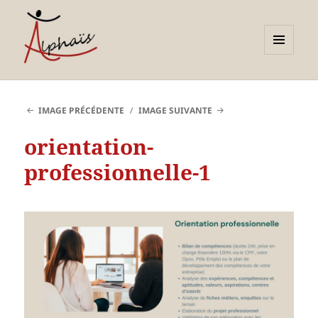
MENU
ET
Alphaïs à Toulon, bilans de
WIDGETS
compétences et
IMAGE PRÉCÉDENTE
IMAGE SUIVANTE
orientations adultes et
orientation-
jeunes
professionnelle-1