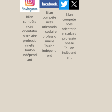
Bilan
Bilan
Bilan
compéte
compéte
compéte
nces
nces
nces
orientatio
orientatio
orientatio
n scolaire
n scolaire
n scolaire
professio
professio
professio
nnelle
nnelle
nnelle
Toulon
Toulon
Toulon
indépend
indépend
indépend
ant
ant
ant