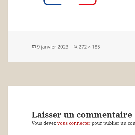
Publié
Taille
9 janvier 2023
272 × 185
le
réelle
Laisser un commentaire
Vous devez
vous connecter
pour publier un co