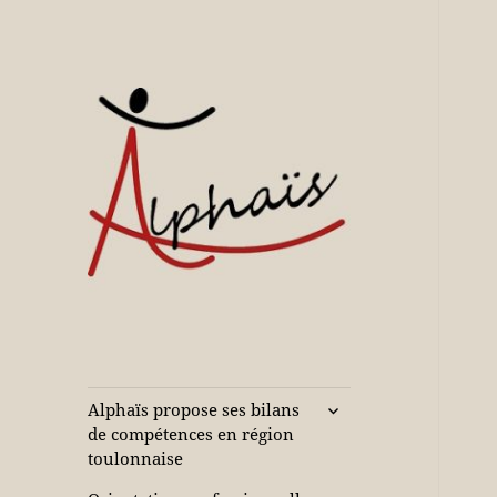
Accompagne votre réussite
Alphaïs à Toulon,
bilans de
compétences et
ouvrir
Alphaïs propose ses bilans
le
orientations
de compétences en région
sous-
toulonnaise
adultes et jeunes
menu