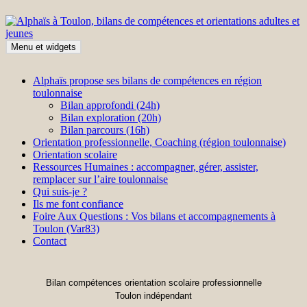
Aller
au
contenu
Menu et widgets
Alphaïs à Toulon, bilans de compétences et orientations adultes et
Accompagne votre réussite
jeunes
Alphaïs propose ses bilans de compétences en région
toulonnaise
Bilan approfondi (24h)
Bilan exploration (20h)
Bilan parcours (16h)
Orientation professionnelle, Coaching (région toulonnaise)
Orientation scolaire
Ressources Humaines : accompagner, gérer, assister,
remplacer sur l’aire toulonnaise
Qui suis-je ?
Ils me font confiance
Foire Aux Questions : Vos bilans et accompagnements à
Toulon (Var83)
Contact
Bilan compétences orientation scolaire professionnelle
Toulon indépendant