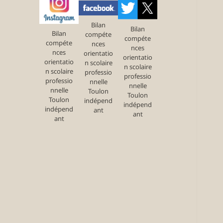
Bilan
Bilan
Bilan
compéte
compéte
compéte
nces
nces
nces
orientatio
orientatio
orientatio
n scolaire
n scolaire
n scolaire
professio
professio
professio
nnelle
nnelle
nnelle
Toulon
Toulon
Toulon
indépend
indépend
indépend
ant
ant
ant