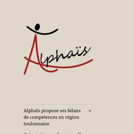
Accompagne votre réussite
Alphaïs à Toulon,
bilans de
compétences et
ouvrir
Alphaïs propose ses bilans
le
orientations
de compétences en région
sous-
toulonnaise
adultes et jeunes
menu