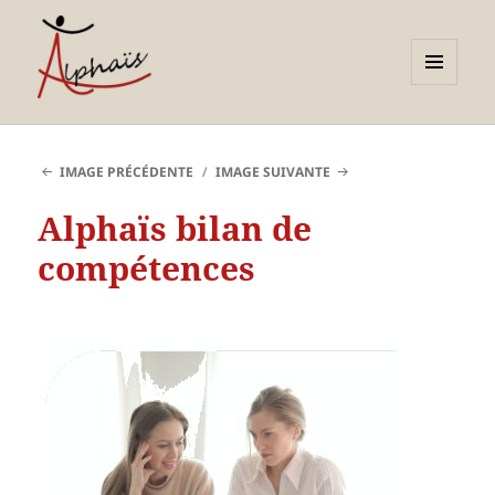
MENU
ET
Alphaïs à Toulon, bilans de
WIDGETS
compétences et
IMAGE PRÉCÉDENTE
IMAGE SUIVANTE
orientations adultes et
Alphaïs bilan de
jeunes
compétences