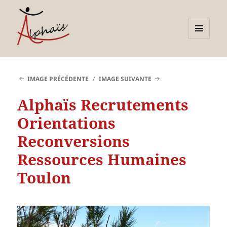
MENU
ET
Alphaïs à Toulon, bilans de
WIDGETS
compétences et
IMAGE PRÉCÉDENTE
IMAGE SUIVANTE
orientations adultes et
Alphaïs Recrutements
jeunes
Orientations
Reconversions
Ressources Humaines
Toulon